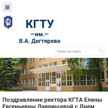
КГТУ
—
им.—
В.А. Дегтярева
Поздравление ректора КГТА Елены
Евгеньевны Лаврищевой с Днем