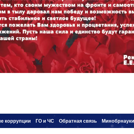
е коррупци
и
ГО и ЧС
Обратная связь
Минобрнаук