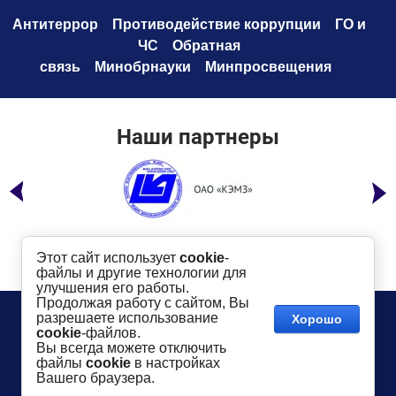
Антитеррор
Противодействие коррупци
и
ГО и
ЧС
Обратная
связь
Минобрнауки
Минпросвещения
Наши партнеры
Этот сайт использует
cookie
-
файлы и другие технологии для
улучшения его работы.
Продолжая работу с сайтом, Вы
Телефон:
8 (49232) 6-96-00
Сайт создан в:
разрешаете использование
Хорошо
megagroup.ru
Адрес
: г. Ковров, ул. Маяковского, 19
cookie
-файлов.
Показать на карте
Вы всегда можете отключить
файлы
cookie
в настройках
2016-
2026
КГТУ им. В.А. Дегтярева
©
Вашего браузера.
Использование материалов сайта разрешается
только
в случае
указания активной ссылки
dksta.ru