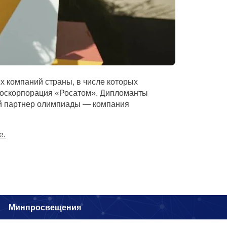
компаний страны, в числе которых
 Госкорпорация «Росатом». Дипломанты
кий партнер олимпиады — компания
е.
и
Минпросвещения