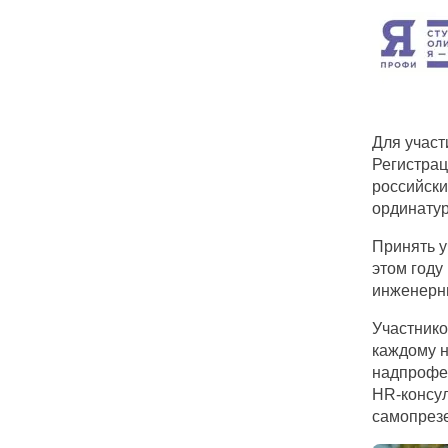
Для участ
Регистрац
российски
ординатур
Принять у
этом году
инженерны
Участник
каждому на
надпрофес
HR-консул
самопрез