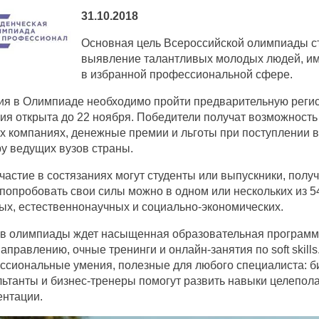
31.10.2018
Основная цель Всероссийской олимпиады с
выявление талантливых молодых людей, им
в избранной профессиональной сфере.
ия в Олимпиаде необходимо пройти предварительную регис
ия открыта до 22 ноября. Победители получат возможность
х компаниях, денежные премии и льготы при поступлении в
у ведущих вузов страны.
частие в состязаниях могут студенты или выпускники, полу
 попробовать свои силы можно в одном или нескольких из 
х, естественнонаучных и социально-экономических.
ов олимпиады ждет насыщенная образовательная программ
правлению, очные тренинги и онлайн-занятия по soft skills. 
сиональные умения, полезные для любого специалиста: би
ьтанты и бизнес-тренеры помогут развить навыки целепола
ентации.