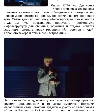
Ректор КГТА им. Дегтярева
Елена Евгеньевна Лаврищева
отметила в своем приветствии: «Студенческий стендап – это
первое мероприятие, которое мы проводим в новом лофт-кафе
вуза. Очень здорово, что это удобное пространство нравится
студентам. Мы постарались продумать необходимую
инфраструктуру для общения, обучения и отдыха. Хочется
всем нам пожелать новых мероприятий, проектов и идей.
Хорошего вечера и отличного настроения!»
Настроение было чудесным у всех участников мероприятия,
зрители аплодировали и от души смеялись. Ведущим
мероприятия стал Тимофей Худяков – участник телепроекта
«Comedy Баттл» на ТНТ, чемпион и финалист официальных