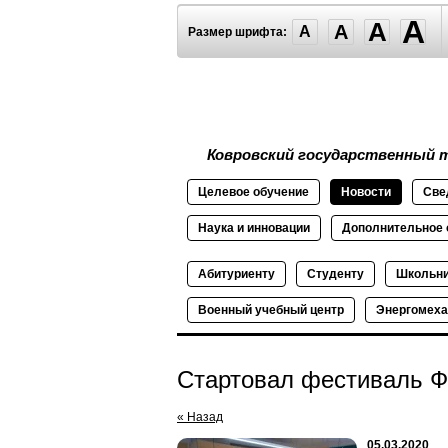
A
A
A
A
Размер шрифта:
Ковровский государственный т
Целевое
обучение
Новости
Све
Наука и
инновации
Дополнительное
Абитуриенту
Студенту
Школьн
Военный
учебный
центр
Энергомеха
Стартовал фестиваль Ф
« Назад
05.03.2020