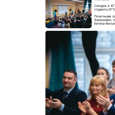
Сегодня в КГ
студенты КГТ
Почетными го
Алексеевич, 
Китина-Фатьян