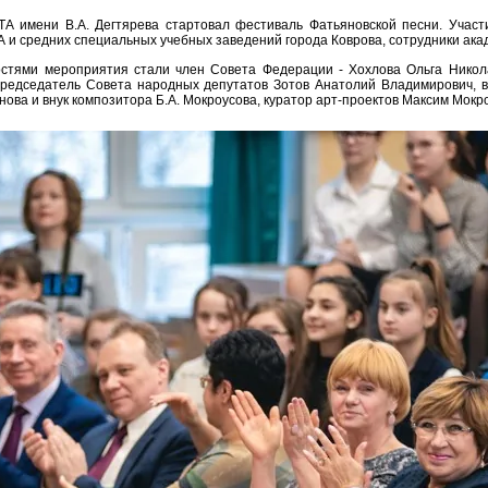
ТА имени В.А. Дегтярева стартовал фестиваль Фатьяновской песни. Участ
А и средних специальных учебных заведений города Коврова, сотрудники ака
стями мероприятия стали член Совета Федерации - Хохлова Ольга Никола
председатель Совета народных депутатов Зотов Анатолий Владимирович,
ова и внук композитора Б.А. Мокроусова, куратор арт-проектов Максим Мокр