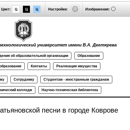
Цвет:
Ц
Ц
Ц
Настройки:
Изображения:
ехнологический университет имени В.А. Дегтярева
дения об
образовательной
организации
Образование
образование
Контакты
Реализация
имущества
ику
Сотруднику
Студентам - иностранным гражданам
нический колледж
Научно-техническая библиотека
атьяновской песни в городе Коврове