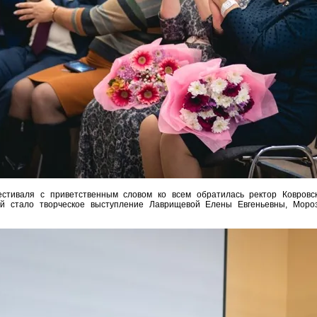
стиваля с приветственным словом ко всем обратилась ректор Ковровс
й стало творческое выступление Лаврищевой Елены Евгеньевны, Моро