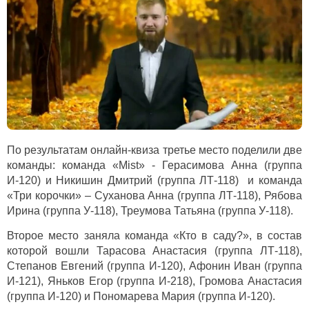
По результатам онлайн-квиза третье место поделили две
команды: команда «
Mist
» - Герасимова Анна (группа
И-120) и Никишин Дмитрий (группа ЛТ-118) и команда
«Три корочки» – Суханова Анна (группа ЛТ-118), Рябова
Ирина (группа У-118), Треумова Татьяна (группа У-118).
Второе место заняла команда «Кто в саду?», в состав
которой вошли Тарасова Анастасия (группа ЛТ-118),
Степанов Евгений (группа И-120), Афонин Иван (группа
И-121), Яньков Егор (группа И-218), Громова Анастасия
(группа И-120) и Пономарева Мария (группа И-120).