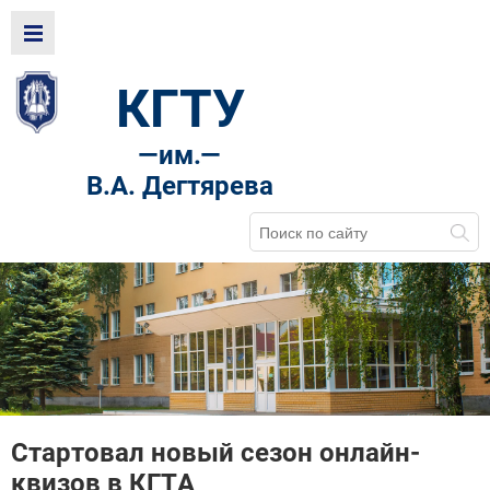
КГТУ
—
им.—
В.А. Дегтярева
Стартовал новый сезон онлайн-
квизов в КГТА