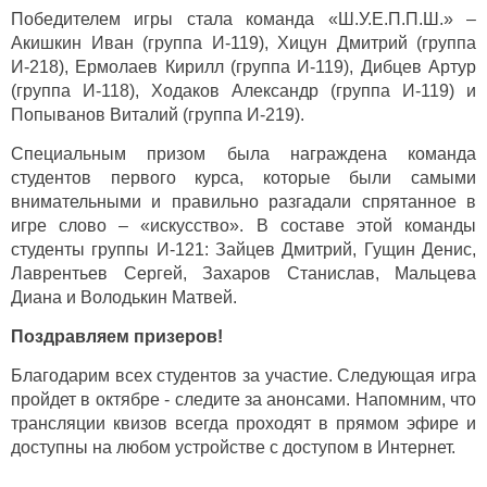
Победителем игры стала команда «Ш.У.Е.П.П.Ш.» –
Акишкин Иван (группа И-119), Хицун Дмитрий (группа
И-218), Ермолаев Кирилл (группа И-119), Дибцев Артур
(группа И-118), Ходаков Александр (группа И-119) и
Попыванов Виталий (группа И-219).
Специальным призом была награждена команда
студентов первого курса, которые были самыми
внимательными и правильно разгадали спрятанное в
игре слово – «искусство». В составе этой команды
студенты группы И-121: Зайцев Дмитрий, Гущин Денис,
Лаврентьев Сергей, Захаров Станислав, Мальцева
Диана и Володькин Матвей.
Поздравляем призеров!
Благодарим всех студентов за участие. Следующая игра
пройдет в октябре - следите за анонсами. Напомним, что
трансляции квизов всегда проходят в прямом эфире и
доступны на любом устройстве с доступом в Интернет.