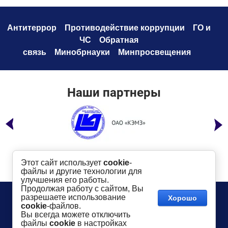
Антитеррор
Противодействие коррупци
и
ГО и
ЧС
Обратная
связь
Минобрнауки
Минпросвещения
Наши партнеры
Этот сайт использует
cookie
-
файлы и другие технологии для
улучшения его работы.
Продолжая работу с сайтом, Вы
Телефон:
8 (49232) 6-96-00
Сайт создан в:
разрешаете использование
Хорошо
megagroup.ru
Адрес
: г. Ковров, ул. Маяковского, 19
cookie
-файлов.
Показать на карте
Вы всегда можете отключить
файлы
cookie
в настройках
2016-
2026
КГТУ им. В.А. Дегтярева
©