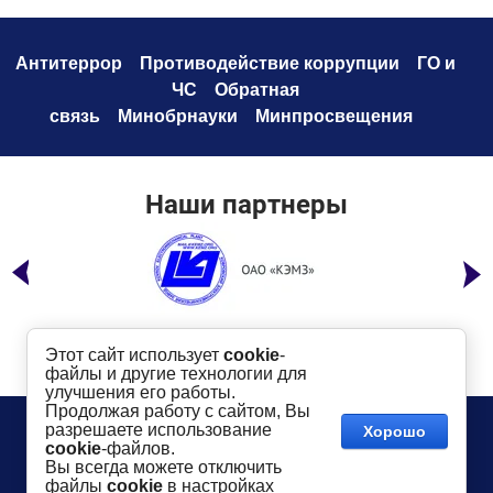
Антитеррор
Противодействие коррупци
и
ГО и
ЧС
Обратная
связь
Минобрнауки
Минпросвещения
Наши партнеры
Этот сайт использует
cookie
-
файлы и другие технологии для
улучшения его работы.
Продолжая работу с сайтом, Вы
Телефон:
8 (49232) 6-96-00
Сайт создан в:
разрешаете использование
Хорошо
megagroup.ru
Адрес
: г. Ковров, ул. Маяковского, 19
cookie
-файлов.
Показать на карте
Вы всегда можете отключить
файлы
cookie
в настройках
2016-
2026
КГТУ им. В.А. Дегтярева
©