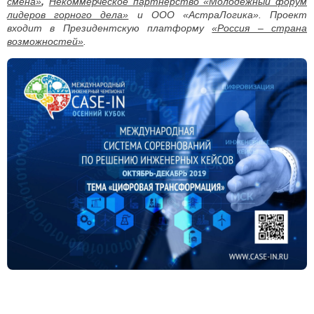
смена»
,
Некоммерческое партнерство «Молодежный форум
лидеров горного дела»
и ООО «АстраЛогика». Проект
входит в Президентскую платформу
«Россия – страна
возможностей»
.