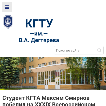
КГТУ
—
им.—
В.А. Дегтярева
Студент КГТА Максим Смирнов
победил на XXXIX Всероссийском