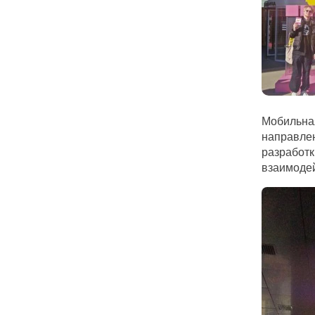
Мобильна
направлен
разработк
взаимодей