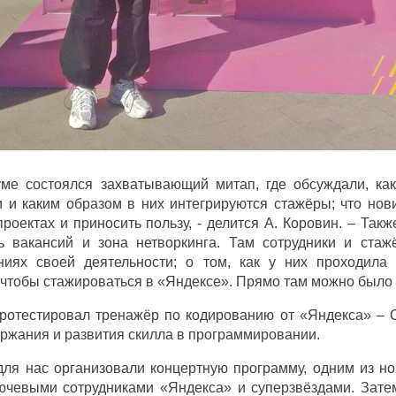
ме состоялся захватывающий митап, где обсуждали, ка
 и каким образом в них интегрируются стажёры; что нови
роектах и приносить пользу, - делится А. Коровин. – Та
ь вакансий и зона нетворкинга. Там сотрудники и ста
ниях своей деятельности; о том, как у них проходила
 чтобы стажироваться в «Яндексе». Прямо там можно было 
протестировал тренажёр по кодированию от «Яндекса» – 
ржания и развития скилла в программировании.
ля нас организовали концертную программу, одним из но
ючевыми сотрудниками «Яндекса» и суперзвёздами. Зате