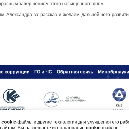
красным завершением этого насыщенного дня».
им Александра за рассказ и желаем дальнейшего развит
е коррупци
и
ГО и ЧС
Обратная связь
Минобрнаук
т
cookie
-файлы и другие технологии для улучшения его раб
 сайтом, Вы разрешаете использование
cookie
-файлов.