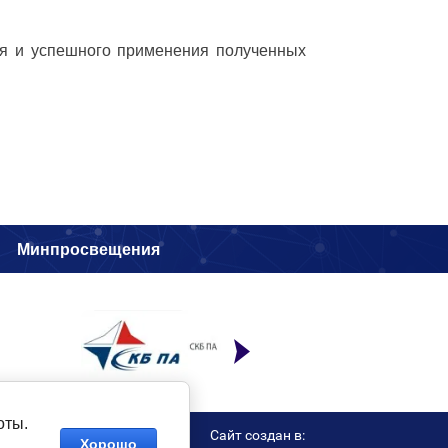
ия и успешного применения полученных
и
Минпросвещения
оты.
Сайт создан в:
Хорошо