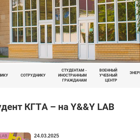
СТУДЕНТАМ -
ВОЕННЫЙ
ЭНЕР
НИКУ
СОТРУДНИКУ
ИНОСТРАННЫМ
УЧЕБНЫЙ
ГРАЖДАНАМ
ЦЕНТР
удент КГТА – на Y&&Y LAB
24.03.2025