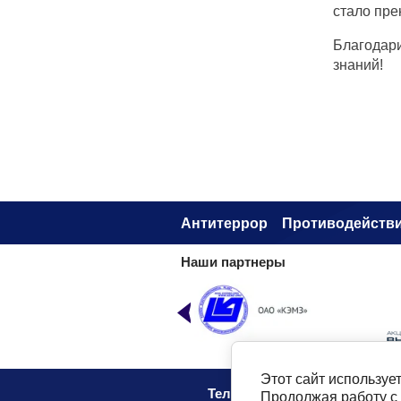
стало пре
Благодар
знаний!
Антитеррор
Противодействи
Наши партнеры
Этот сайт используе
Телефон:
8 (49232) 6-96-00
Продолжая работу с