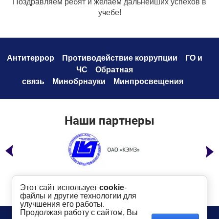
Поздравляем ребят и желаем дальнейших успехов в
учебе!
Антитеррор
Противодействие коррупци
и
ГО и
ЧС
Обратная
связь
Минобрнауки
Минпросвещения
Наши партнеры
Этот сайт использует
cookie
-
файлы и другие технологии для
улучшения его работы.
Продолжая работу с сайтом, Вы
Телефон:
8 (49232) 6-96-00
Сайт создан в: