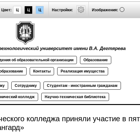
Цвет:
Ц
Ц
Ц
Настройки:
Изображения:
ехнологический университет имени В.А. Дегтярева
дения об
образовательной
организации
Образование
образование
Контакты
Реализация
имущества
ику
Сотруднику
Студентам - иностранным гражданам
нический колледж
Научно-техническая библиотека
еского колледжа приняли участие в пя
ангард»