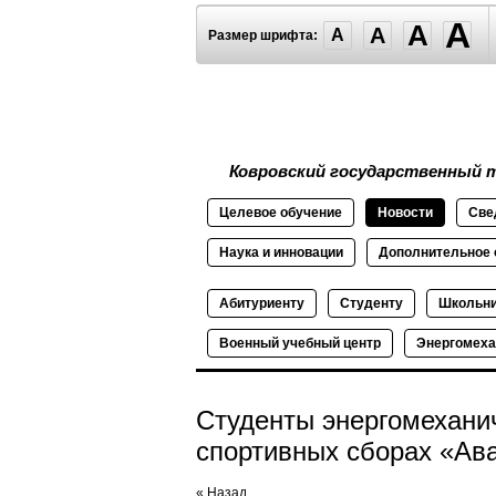
A
A
A
A
Размер шрифта:
Ковровский государственный т
Целевое
обучение
Новости
Све
Наука и
инновации
Дополнительное
Абитуриенту
Студенту
Школьн
Военный
учебный
центр
Энергомеха
Студенты энергомеханич
спортивных сборах «Ав
« Назад