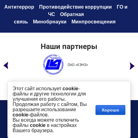
Антитеррор
Противодействие коррупци
и
ГО и
ЧС
Обратная
связь
Минобрнауки
Минпросвещения
Наши партнеры
Этот сайт использует
cookie
-
файлы и другие технологии для
улучшения его работы.
Продолжая работу с сайтом, Вы
Телефон:
8 (49232) 6-96-00
Сайт создан в:
разрешаете использование
Хорошо
megagroup.ru
Адрес
: г. Ковров, ул. Маяковского, 19
cookie
-файлов.
Показать на карте
Вы всегда можете отключить
файлы
cookie
в настройках
2016-
2026
КГТУ им. В.А. Дегтярева
©
Вашего браузера.
Использование материалов сайта разрешается
только
в случае
указания активной ссылки
dksta.ru