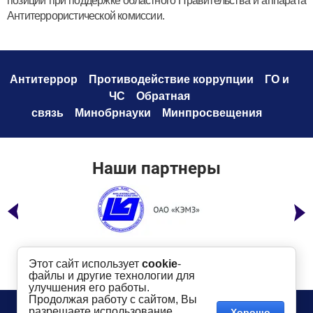
позиции при поддержке областного Правительства и аппарата
Антитеррористической комиссии.
Антитеррор
Противодействие коррупци
и
ГО и
ЧС
Обратная
связь
Минобрнауки
Минпросвещения
Наши партнеры
Этот сайт использует
cookie
-
файлы и другие технологии для
улучшения его работы.
Продолжая работу с сайтом, Вы
Телефон:
8 (49232) 6-96-00
Сайт создан в:
разрешаете использование
Хорошо