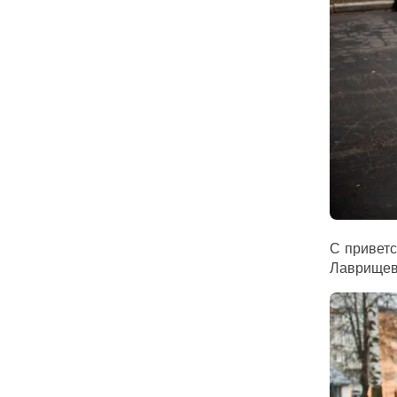
С приветс
Лаврищева