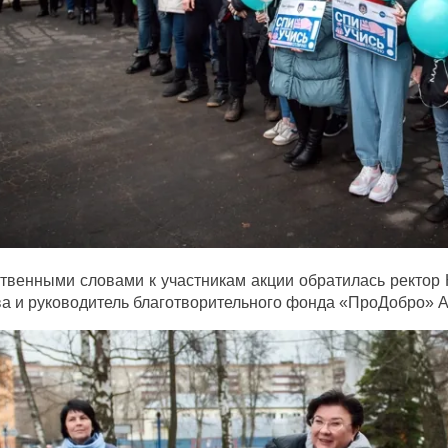
твенными словами к участникам акции обратилась ректор
 и руководитель благотворительного фонда «ПроДобро» А