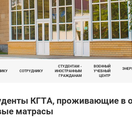
СТУДЕНТАМ -
ВОЕННЫЙ
ЭНЕР
НИКУ
СОТРУДНИКУ
ИНОСТРАННЫМ
УЧЕБНЫЙ
ГРАЖДАНАМ
ЦЕНТР
уденты КГТА, проживающие в 
вые матрасы