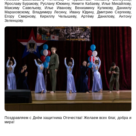
Ярославу Буракову, Руслану Ююкину, Никите Кабаеву, Илье Михайлову,
Максиму Савельеву, Илье Иванову, Вениамину Куликову, Даниилу
Мараховскому, Владимиру Лесину, Ивану Юдину, Дмитрию Сергееву,
Егору Смирнову, Кириллу Челышеву, Артёму Данилову, Антону
Зеленцову.
Поздравляем с Днём защитника Отечества! Желаем всех благ, добра и
мира!