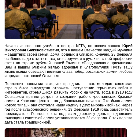
Начальник военного учебного центра КГТА, полковник запаса
Юрий
Викторович Баженов
отметил, что в нашем Отечестве каждый мужчина
– защитник: своей семьи, дома, родных и близких. Конечно, 23 февраля
особенно надо отметить тех, кто с оружием в руках по своей профессии
стоят на страже рубежей нашей Родины: «Поздравляю с праздником.
Вам и вашим близким желаю здоровья и благополучия! Пусть вашу
жизнь всегда освещают великая слава побед российской армии, любовь
и преданность своей Отчизне».
Полковник напомнил историю праздника – как молодая советская
страна была вынуждена отражать наступление германских войск и
интервентов, стремящихся разбить Россию на части. Тогда в 1918 году
Совнарком принял декрет о создании рабоче-крестьянских Красной
армии и Красного флота – на добровольных началах. Это была армия
нового типа, и она отстояла нашу Родину в двух мировых войнах. Через
год после судьбоносного решения, 19 февраля 1919 года, заместитель
председателя Реввоенсовета подписал директиву: день празднования
годовщины советской армии устанавливается 23 февраля. С тех пор эта
дата стала традиционной.