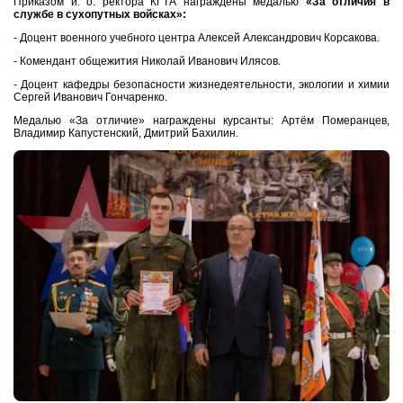
Приказом и. о. ректора КГТА награждены медалью
«За отличия в
службе в сухопутных войсках»:
- Доцент военного учебного центра Алексей Александрович Корсакова.
- Комендант общежития Николай Иванович Илясов.
- Доцент кафедры безопасности жизнедеятельности, экологии и химии
Сергей Иванович Гончаренко.
Медалью «За отличие» награждены курсанты: Артём Померанцев,
Владимир Капустенский, Дмитрий Бахилин.