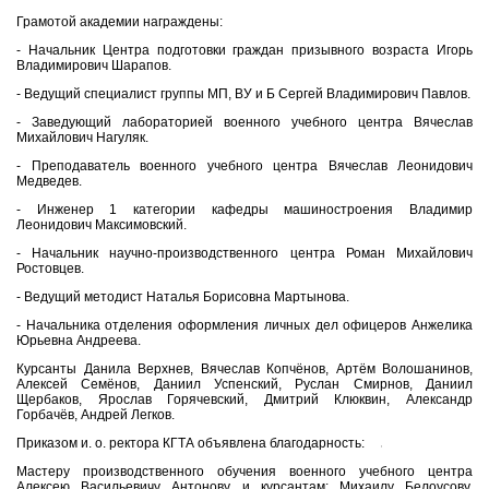
Грамотой академии награждены:
- Начальник Центра подготовки граждан призывного возраста Игорь
Владимирович Шарапов.
- Ведущий специалист группы МП, ВУ и Б Сергей Владимирович Павлов.
- Заведующий лабораторией военного учебного центра Вячеслав
Михайлович Нагуляк.
- Преподаватель военного учебного центра Вячеслав Леонидович
Медведев.
- Инженер 1 категории кафедры машиностроения Владимир
Леонидович Максимовский.
- Начальник научно-производственного центра Роман Михайлович
Ростовцев.
- Ведущий методист Наталья Борисовна Мартынова.
- Начальника отделения оформления личных дел офицеров Анжелика
Юрьевна Андреева.
Курсанты Данила Верхнев, Вячеслав Копчёнов, Артём Волошанинов,
Алексей Семёнов, Даниил Успенский, Руслан Смирнов, Даниил
Щербаков, Ярослав Горячевский, Дмитрий Клюквин, Александр
Горбачёв, Андрей Легков.
Приказом и. о. ректора КГТА объявлена благодарность:
Мастеру производственного обучения военного учебного центра
Алексею Васильевичу Антонову и курсантам: Михаилу Белоусову,