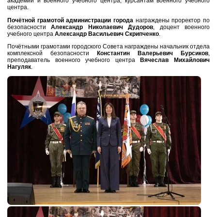
академии и военного учебного центра, курсантам военного учебного
центра.
Почётной грамотой администрации города
награждены проректор по
безопасности
Александр Николаевич Дудоров
, доцент военного
учебного центра
Александр Васильевич Скрипченко
.
Почётными грамотами городского Совета награждены
начальник отдела
комплексной безопасности
Константин Валерьевич Бурсиков
,
преподаватель военного учебного центра
Вячеслав Михайлович
Нагуляк
.