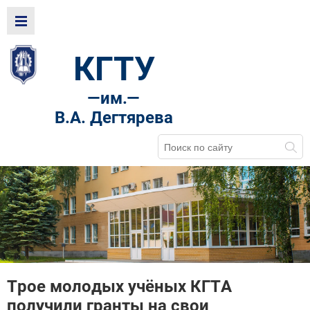
КГТУ
—
им.—
В.А. Дегтярева
Трое молодых учёных КГТА
получили гранты на свои