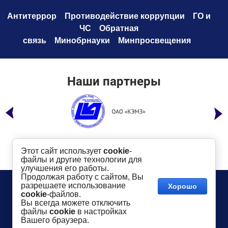
Антитеррор
Противодействие коррупци
и
ГО и
ЧС
Обратная
связь
Минобрнауки
Минпросвещения
Наши партнеры
Этот сайт использует
cookie
-
файлы и другие технологии для
улучшения его работы.
Продолжая работу с сайтом, Вы
Телефон:
8 (49232) 6-96-00
Сайт создан в:
разрешаете использование
Хорошо
megagroup.ru
Адрес
: г. Ковров, ул. Маяковского, 19
cookie
-файлов.
Показать на карте
Вы всегда можете отключить
файлы
cookie
в настройках
2016-
2026
КГТУ им. В.А. Дегтярева
©
Вашего браузера.
Использование материалов сайта разрешается