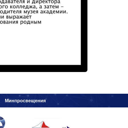
и
Минпросвещения