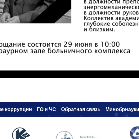
е коррупци
и
ГО и ЧС
Обратная связь
Минобрнаук