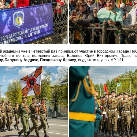
ой академии уже в четвертый раз принимают участие в городском Параде Поб
 учебного центра, полковник запаса Баженов Юрий Викторович. Право н
у, Балунову Андрею, Позднякову Денису
, студентам группы МР-121.