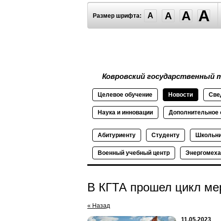
A
A
A
A
Размер шрифта:
Ковровский государственный т
Целевое
обучение
Новости
Све
Наука и
инновации
Дополнительное
Абитуриенту
Студенту
Школьн
Военный
учебный
центр
Энергомеха
В КГТА прошел цикл ме
« Назад
11.05.2023