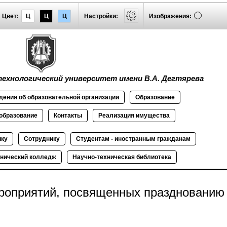
Цвет:
Ц
Ц
Ц
Настройки:
Изображения:
ехнологический университет имени В.А. Дегтярева
дения об
образовательной
организации
Образование
образование
Контакты
Реализация
имущества
ику
Сотруднику
Студентам - иностранным гражданам
нический колледж
Научно-техническая библиотека
роприятий, посвященных празднованию