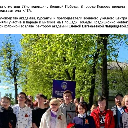
ии отметили 78-ю годовщину Великой Победы. В городе Коврове прошли п
едставители КГТА.
руководство академии, курсанты и преподаватели военного учебного центра
няли участие в параде и митинге на Площади Победы. Традиционно коллект
ой колонной во главе ректором академии
Еленой Евгеньевной Лаврищевой
д