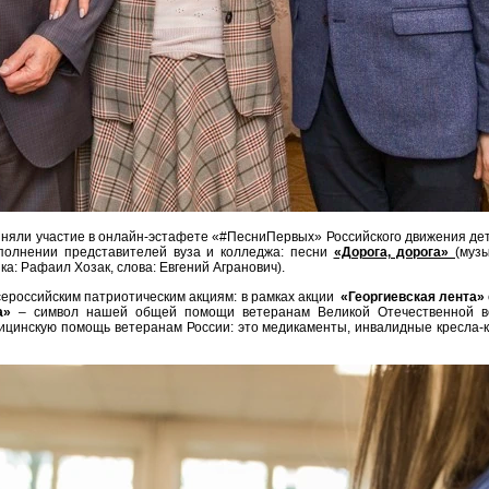
иняли участие в онлайн-эстафете «#ПесниПервых» Российского движения дет
полнении представителей вуза и колледжа: песни
«Дорога, дорога»
(муз
ка: Рафаил Хозак, слова: Евгений Агранович).
всероссийским патриотическим акциям: в рамках акции
«Георгиевская лента»
а»
– символ нашей общей помощи ветеранам Великой Отечественной во
цинскую помощь ветеранам России: это медикаменты, инвалидные кресла-к