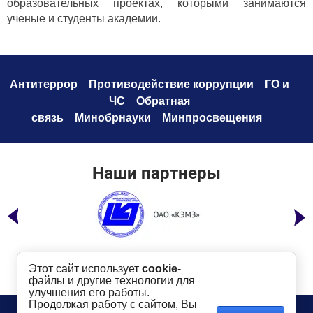
образовательных проектах, которыми занимаются
ученые и студенты академии.
Антитеррор
Противодействие коррупци
и
ГО и
ЧС
Обратная
связь
Минобрнауки
Минпросвещения
Наши партнеры
Этот сайт использует
cookie
-
файлы и другие технологии для
улучшения его работы.
Продолжая работу с сайтом, Вы
Телефон:
8 (49232) 6-96-00
Сайт создан в: