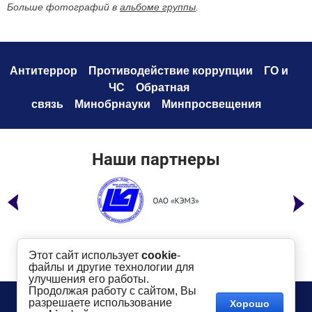
Больше фотографий в
альбоме группы
.
Антитеррор
Противодействие коррупци
и
ГО и
ЧС
Обратная
связь
Минобрнауки
Минпросвещения
Наши партнеры
Этот сайт использует
cookie
-
файлы и другие технологии для
улучшения его работы.
Продолжая работу с сайтом, Вы
Телефон:
8 (49232) 6-96-00
Сайт создан в:
разрешаете использование
Хорошо
megagroup.ru
Адрес
: г. Ковров, ул. Маяковского, 19