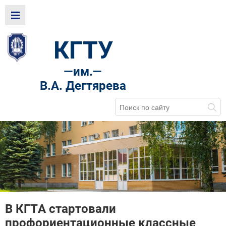
КГТУ
—
им.—
В.А. Дегтярева
В КГТА стартовали
профориентационные классные