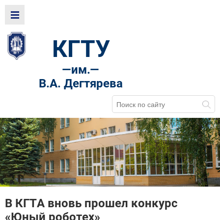
КГТУ
—
им.—
В.А. Дегтярева
В КГТА вновь прошел конкурс
«Юный роботех»