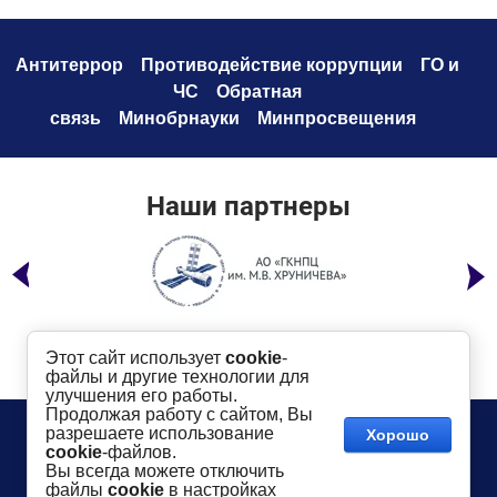
Антитеррор
Противодействие коррупци
и
ГО и
ЧС
Обратная
связь
Минобрнауки
Минпросвещения
Наши партнеры
Этот сайт использует
cookie
-
файлы и другие технологии для
улучшения его работы.
Продолжая работу с сайтом, Вы
Телефон:
8 (49232) 6-96-00
Сайт создан в:
разрешаете использование
Хорошо
megagroup.ru
Адрес
: г. Ковров, ул. Маяковского, 19
cookie
-файлов.
Показать на карте
Вы всегда можете отключить
файлы
cookie
в настройках
2016-
2026
КГТУ им. В.А. Дегтярева
©