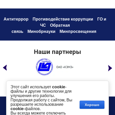
Антитеррор
Противодействие коррупци
и
ГО и
ЧС
Обратная
связь
Минобрнауки
Минпросвещения
Наши партнеры
Этот сайт использует
cookie
-
файлы и другие технологии для
улучшения его работы.
Продолжая работу с сайтом, Вы
Телефон:
8 (49232) 6-96-00
Сайт создан в:
разрешаете использование
Хорошо
megagroup.ru
Адрес
: г. Ковров, ул. Маяковского, 19
cookie
-файлов.
Показать на карте
Вы всегда можете отключить