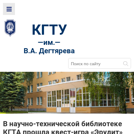
КГТУ
—
им.—
В.А. Дегтярева
В научно-технической библиотеке
КГТА прошла квест-игра «Эрудит»