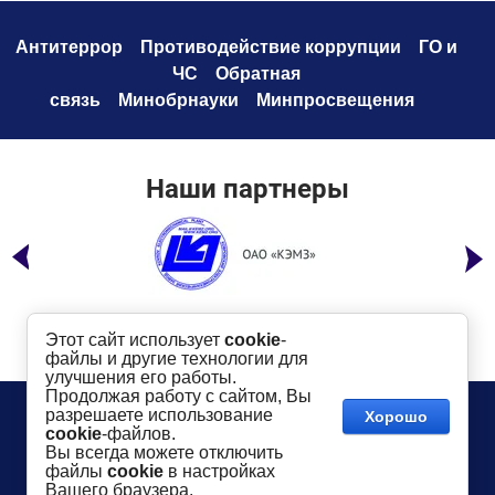
Антитеррор
Противодействие коррупци
и
ГО и
ЧС
Обратная
связь
Минобрнауки
Минпросвещения
Наши партнеры
Этот сайт использует
cookie
-
файлы и другие технологии для
улучшения его работы.
Продолжая работу с сайтом, Вы
Телефон:
8 (49232) 6-96-00
Сайт создан в:
разрешаете использование
Хорошо
megagroup.ru
Адрес
: г. Ковров, ул. Маяковского, 19
cookie
-файлов.
Показать на карте
Вы всегда можете отключить
файлы
cookie
в настройках
2016-
2026
КГТУ им. В.А. Дегтярева
©
Вашего браузера.
Использование материалов сайта разрешается