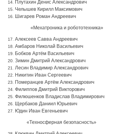
Плутахин Денис Александрович
Челышев Кирилл Максимович
Шигарев Роман Андреевич
«Мехатроника и робототехника»
Алексеев Савва Андреевич
Амбаров Николай Васильевич
Бобков Aртём Васильевич
Зимин Дмитрий Александрович
Лесин Владимир Александрович
Никитин Иван Сергеевич
Померанцев Apтём Александрович
Филиппов Дмитрий
Викторович
Филюшенков Владислав Владимирович
Щербаков Даниил Юрьевич
Юдин Иван Евгеньевич
«Техносферная безопасность»
Клюквин Дмитрий Алексеевич