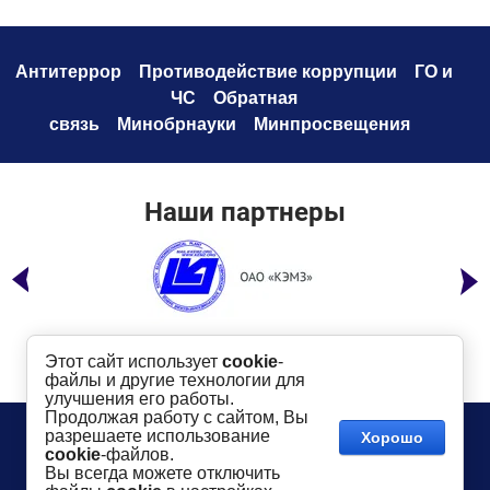
Антитеррор
Противодействие коррупци
и
ГО и
ЧС
Обратная
связь
Минобрнауки
Минпросвещения
Наши партнеры
Этот сайт использует
cookie
-
файлы и другие технологии для
улучшения его работы.
Продолжая работу с сайтом, Вы
Телефон:
8 (49232) 6-96-00
Сайт создан в:
разрешаете использование
Хорошо
megagroup.ru
Адрес
: г. Ковров, ул. Маяковского, 19
cookie
-файлов.
Показать на карте
Вы всегда можете отключить