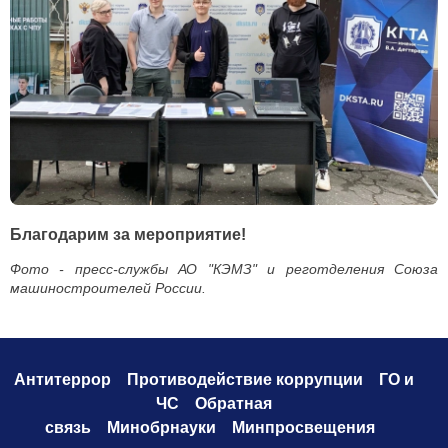
Благодарим за мероприятие!
Фото - пресс-службы АО "КЭМЗ" и реготделения Союза
машиностроителей России.
Антитеррор
Противодействие коррупци
и
ГО и
ЧС
Обратная
связь
Минобрнауки
Минпросвещения