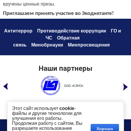
вручены ценные призы.
Приглашаем принять участие во Экодиктанте!
Антитеррор
Противодействие коррупци
и
ГО и
ЧС
Обратная
связь
Минобрнауки
Минпросвещения
Наши партнеры
Этот сайт использует
cookie
-
файлы и другие технологии для
улучшения его работы.
Продолжая работу с сайтом, Вы
Телефон:
8 (49232) 6-96-00
Сайт создан в:
разрешаете использование
Хорошо
megagroup.ru
Адрес
: г. Ковров, ул. Маяковского, 19