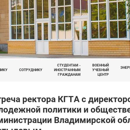
СТУДЕНТАМ -
ВОЕННЫЙ
ЭНЕР
НИКУ
СОТРУДНИКУ
ИНОСТРАННЫМ
УЧЕБНЫЙ
ГРАЖДАНАМ
ЦЕНТР
треча ректора КГТА с директо
лодежной политики и обществ
министрации Владимирской обл