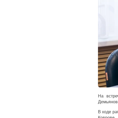
На встре
Демьянов
В ходе ра
Коврове,