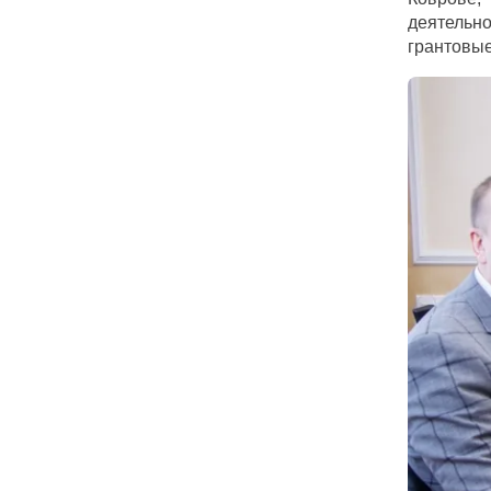
деятельн
грантовы