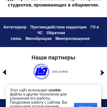
студентов, проживающих в общежитии.
Антитеррор
Противодействие коррупци
и
ГО и
ЧС
Обратная
связь
Минобрнауки
Минпросвещения
Наши партнеры
Этот сайт использует
cookie
-
файлы и другие технологии для
улучшения его работы.
Продолжая работу с сайтом, Вы
Телефон:
8 (49232) 6-96-00
Сайт создан в:
разрешаете использование
Хорошо