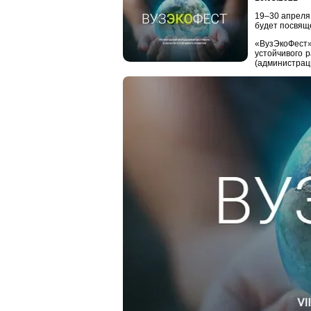
19–30 апреля
будет посвящ
«ВузЭкоФест»
устойчивого 
(администраци