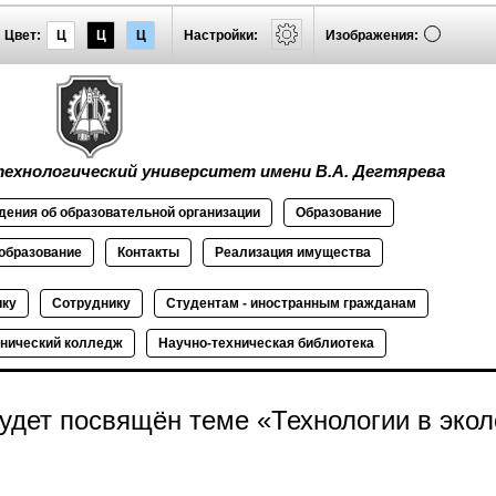
Цвет:
Ц
Ц
Ц
Настройки:
Изображения:
ехнологический университет имени В.А. Дегтярева
дения об
образовательной
организации
Образование
образование
Контакты
Реализация
имущества
ику
Сотруднику
Студентам - иностранным гражданам
нический колледж
Научно-техническая библиотека
удет посвящён теме «Технологии в экол