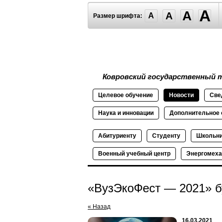
A
A
A
A
Размер шрифта:
Ковровский государственный т
Целевое
обучение
Новости
Све
Наука и
инновации
Дополнительное
Абитуриенту
Студенту
Школьн
Военный
учебный
центр
Энергомеха
«ВузЭкоФест — 2021» б
« Назад
16.03.2021