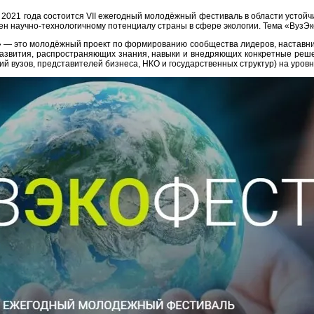
 2021 года состоится VII ежегодный молодёжный фестиваль в области устой
ен научно-технологичному потенциалу страны в сфере экологии. Тема «ВузЭк
 — это молодёжный проект по формированию сообщества лидеров, наставни
развития, распространяющих знания, навыки и внедряющих конкретные реш
й вузов, представителей бизнеса, НКО и государственных структур) на уровне