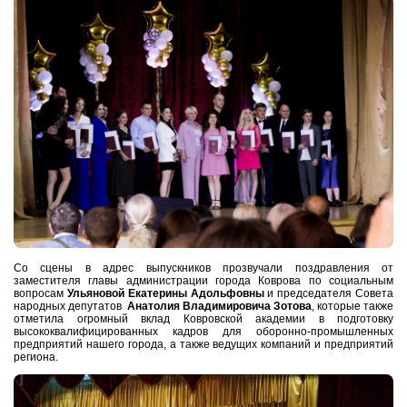
Со сцены в адрес выпускников прозвучали поздравления от
заместителя главы администрации города Коврова по социальным
вопросам
Ульяновой Екатерины Адольфовны
и председателя Совета
народных депутатов
Анатолия Владимировича Зотова
, которые также
отметила огромный вклад Ковровской академии в подготовку
высококвалифицированных кадров для оборонно-промышленных
предприятий нашего города, а также ведущих компаний и предприятий
региона.