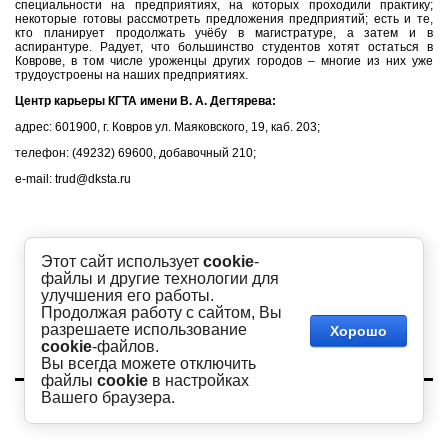
специальности на предприятиях, на которых проходили практику;
некоторые готовы рассмотреть предложения предприятий; есть и те,
кто планирует продолжать учёбу в магистратуре, а затем и в
аспирантуре. Радует, что большинство студентов хотят остаться в
Коврове, в том числе уроженцы других городов – многие из них уже
трудоустроены на наших предприятиях.
Центр карьеры КГТА имени В. А. Дегтярева:
адрес: 601900, г. Ковров ул. Маяковского, 19, каб. 203;
телефон: (49232) 69600, добавочный 210;
e-mail: trud@dksta.ru
Этот сайт использует
cookie
-
файлы и другие технологии для
улучшения его работы.
Продолжая работу с сайтом, Вы
разрешаете использование
Хорошо
cookie
-файлов.
Вы всегда можете отключить
файлы
cookie
в настройках
Copyright © 2016 - 2026
Вашего браузера.
Академия
Сайт создан в:
megagroup.ru