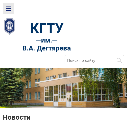
КГТУ
—
им.—
В.А. Дегтярева
Новости