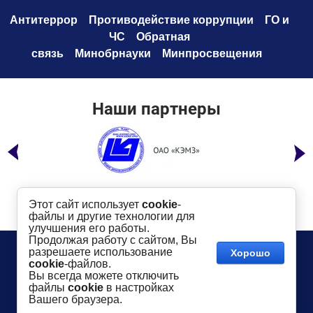
Антитеррор
Противодействие коррупци
и
ГО и
ЧС
Обратная
связь
Минобрнауки
Минпросвещения
Наши партнеры
Этот сайт использует
cookie
-
файлы и другие технологии для
улучшения его работы.
Продолжая работу с сайтом, Вы
Телефон:
8 (49232) 6-96-00
Сайт создан в:
разрешаете использование
Хорошо
megagroup.ru
Адрес
: г. Ковров, ул. Маяковского, 19
cookie
-файлов.
Показать на карте
Вы всегда можете отключить
файлы
cookie
в настройках
2016-
2026
КГТУ им. В.А. Дегтярева
©
Вашего браузера.
Использование материалов сайта разрешается
только
в случае
указания активной ссылки
dksta.ru