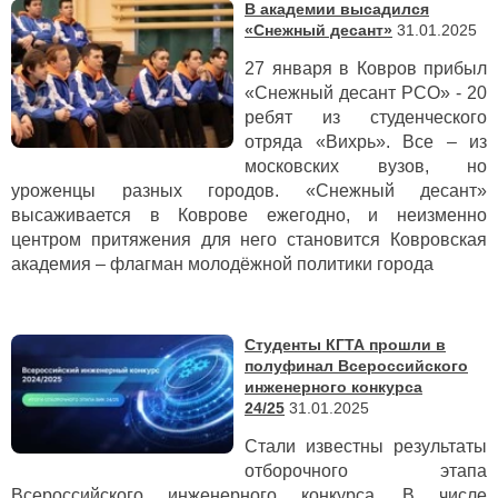
В академии высадился
«Снежный десант»
31.01.2025
27 января в Ковров прибыл
«Снежный десант РСО» - 20
ребят из студенческого
отряда «Вихрь». Все – из
московских вузов, но
уроженцы разных городов. «
Снежный десант»
высаживается в Коврове ежегодно, и неизменно
центром притяжения для него становится Ковровская
академия – флагман молодёжной политики города
Студенты КГТА прошли в
полуфинал Всероссийского
инженерного конкурса
24/25
31.01.2025
Стали известны результаты
отборочного этапа
Всероссийского инженерного конкурса. В числе