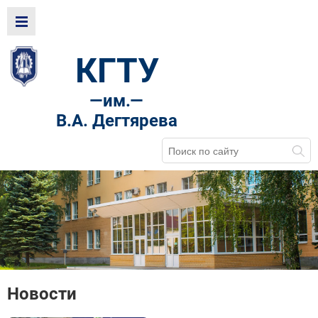
КГТУ
—
им.—
В.А. Дегтярева
Новости