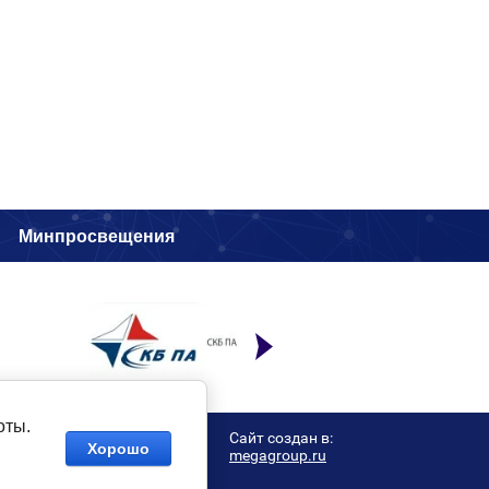
и
Минпросвещения
оты.
Сайт создан в:
Хорошо
megagroup.ru