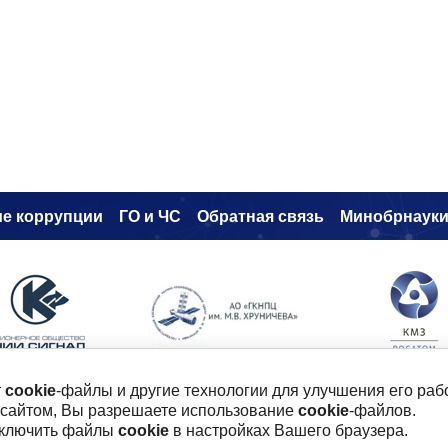
е коррупци
и
ГО и ЧС
Обратная связь
Минобрнаук
т
cookie
-файлы и другие технологии для улучшения его раб
 сайтом, Вы разрешаете использование
cookie
-файлов.
ого, 19
тключить файлы
cookie
в настройках Вашего браузера.