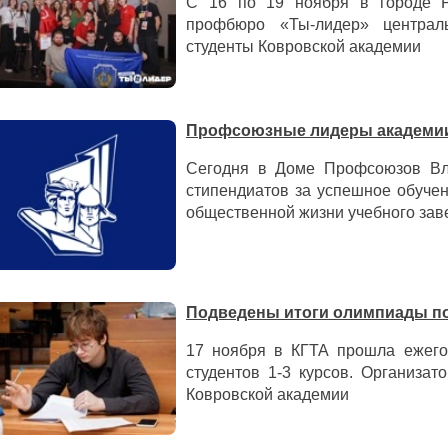
С 16 по 19 ноября в городе Р
профбюро «Ты-лидер» централь
студенты Ковровской академии
Профсоюзные лидеры академии
Сегодня в Доме Профсоюзов Вла
стипендиатов за успешное обучен
общественной жизни учебного зав
Подведены итоги олимпиады по
17 ноября в КГТА прошла ежего
студентов 1-3 курсов. Организа
Ковровской академии