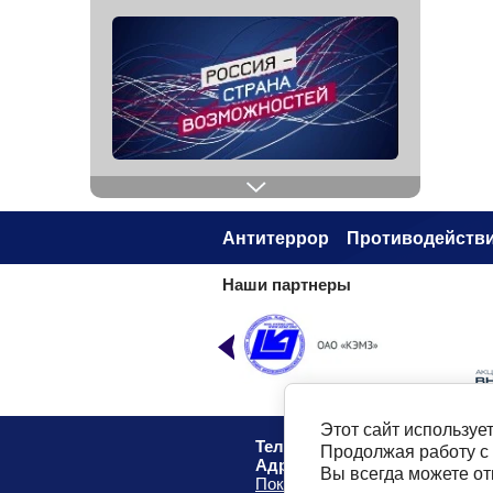
Антитеррор
Противодействи
Наши партнеры
Этот сайт используе
Телефон:
8 (49232) 6-96-00
Продолжая работу с
Адрес
: г. Ковров, ул. Маяковск
Вы всегда можете о
Показать на карте