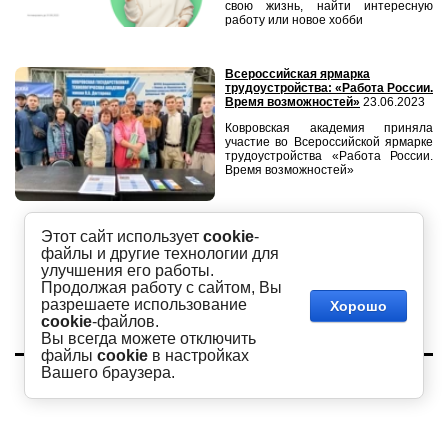
свою жизнь, найти интересную
работу или новое хобби
Всероссийская ярмарка
трудоустройства: «Работа России.
Время возможностей»
23.06.2023
Ковровская академия приняла
участие во Всероссийской ярмарке
трудоустройства «Работа России.
Время возможностей»
Этот сайт использует
cookie
-
Больше новостей
файлы и другие технологии для
улучшения его работы.
Продолжая работу с сайтом, Вы
разрешаете использование
Хорошо
cookie
-файлов.
Вы всегда можете отключить
файлы
cookie
в настройках
Copyright © 2016 - 2026
Вашего браузера.
Академия
Сайт создан в:
megagroup.ru