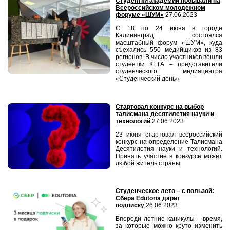
Студентки академии побывали на
Всероссийском молодежном
форуме «ШУМ»
27.06.2023
С 18 по 24 июня в городе
Калининград состоялся
масштабный форум «ШУМ», куда
съехались 550 медийщиков из 83
регионов. В число участников вошли
студентки КГТА – представители
студенческого медиацентра
«Студенческий день»
Стартовал конкурс на выбор
талисмана десятилетия науки и
технологий
27.06.2023
23 июня стартовал всероссийский
конкурс на определение Талисмана
Десятилетия науки и технологий.
Принять участие в конкурсе может
любой житель страны
Студенческое лето – с пользой:
Сбера Edutoria дарит
подписку
26.06.2023
Впереди летние каникулы – время,
за которые можно круто изменить