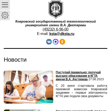
Ковровский государственный технологический
университет имени В.А. Дегтярева
(49232) 6-96-00
E-mail:
ksta@dksta.ru
Новости
Поступай правильно: получай
высшее образование в КГТА
имени В.А. Дегтярева
27.06.2023
С 20 июня стартовала работа
приемной комиссии Ковровской
академии – первые абитуриенты
КГТА уже подали свои документы