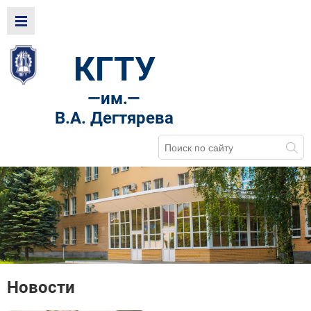
КГТУ
—
им.—
В.А. Дегтярева
Новости