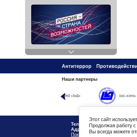
Антитеррор
Противодействи
Наши партнеры
Этот сайт используе
Телефон:
8 (49232) 6-96-00
Продолжая работу с
Адрес
: г. Ковров, ул. Маяковск
Вы всегда можете о
Показать на карте