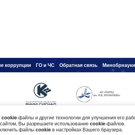
е коррупци
и
ГО и ЧС
Обратная связь
Минобрнаук
т
cookie
-файлы и другие технологии для улучшения его раб
 сайтом, Вы разрешаете использование
cookie
-файлов.
ого, 19
тключить файлы
cookie
в настройках Вашего браузера.