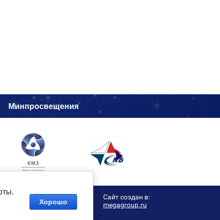
и
Минпросвещения
оты.
Сайт создан в:
Хорошо
megagroup.ru