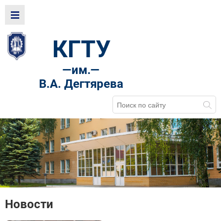
КГТУ
—
им.—
В.А. Дегтярева
Новости