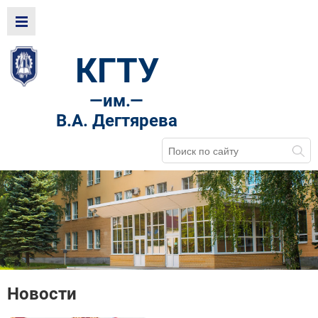
КГТУ
—
им.—
В.А. Дегтярева
Новости