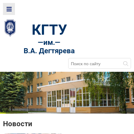
КГТУ
—
им.—
В.А. Дегтярева
Новости