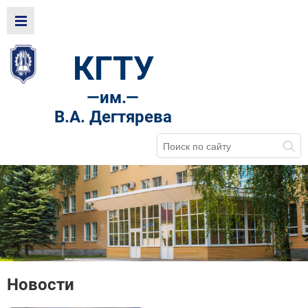
КГТУ
—
им.—
В.А. Дегтярева
Новости