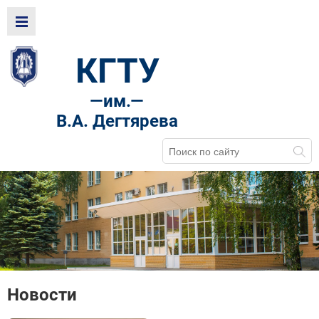
КГТУ
—
им.—
В.А. Дегтярева
Новости