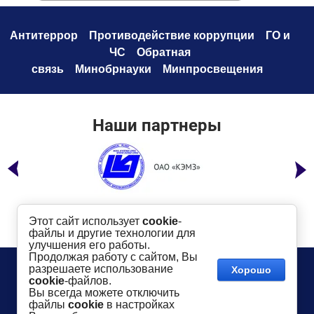
Антитеррор
Противодействие коррупци
и
ГО и
ЧС
Обратная
связь
Минобрнауки
Минпросвещения
Наши партнеры
Этот сайт использует
cookie
-
файлы и другие технологии для
улучшения его работы.
Продолжая работу с сайтом, Вы
Телефон:
8 (49232) 6-96-00
Сайт создан в:
разрешаете использование
Хорошо
megagroup.ru
Адрес
: г. Ковров, ул. Маяковского, 19
cookie
-файлов.
Показать на карте
Вы всегда можете отключить
файлы
cookie
в настройках
2016-
2026
КГТУ им. В.А. Дегтярева
©