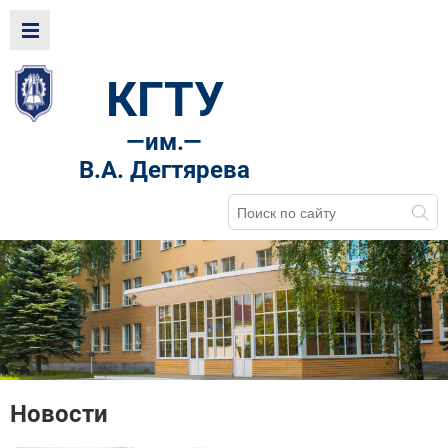
КГТУ
—
им.—
В.А. Дегтярева
Новости