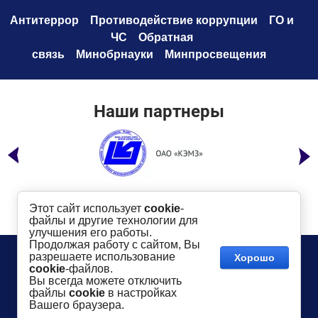
Антитеррор
Противодействие коррупци
и
ГО и
ЧС
Обратная
связь
Минобрнауки
Минпросвещения
Наши партнеры
Этот сайт использует
cookie
-
файлы и другие технологии для
улучшения его работы.
Продолжая работу с сайтом, Вы
Телефон:
8 (49232) 6-96-00
Сайт создан в:
разрешаете использование
Хорошо
megagroup.ru
Адрес
: г. Ковров, ул. Маяковского, 19
cookie
-файлов.
Показать на карте
Вы всегда можете отключить
файлы
cookie
в настройках
2016-
2026
КГТУ им. В.А. Дегтярева
©
Вашего браузера.
Использование материалов сайта разрешается
только
в случае
указания активной ссылки
dksta.ru