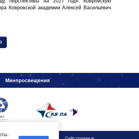
ду, перспективы на 2027 год». Ковровскую
тора Ковровской академии Алексей Васильевич
й
и
Минпросвещения
оты.
Сайт создан в: