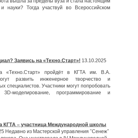
бота вышла за пределы вуза и стала настоящим
и и науки?
Тогда участвуй во Всероссийском
циал? Заявись на «Техно.Старт»!
13.10.2025
ва «Техно.Старт» пройдёт в КГТА им. В.А.
огут развить инженерное творчество и
х специалистов. Участники могут попробовать
3D-моделирование, программирование и
ка КГТА – участница Международной школы
25
Недавно из Мастерской управления "Сенеж"