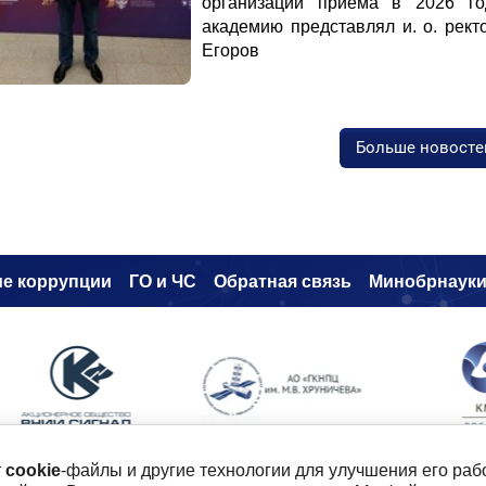
организации приёма в 2026 го
академию представлял и. о. рек
Егоров
Больше новосте
е коррупци
и
ГО и ЧС
Обратная связь
Минобрнаук
т
cookie
-файлы и другие технологии для улучшения его раб