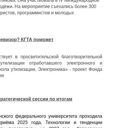
олякова. Она участвовала в IV Международной
одёжи. На мероприятие съехались более 300
юристов, программистов и молодых
елевизор? КГТА поможет
твует в просветительской благотворительной
утилизации отработавшего электронного и
кола утилизации. Электроника» - проект Фонда
ия
тратегической сессии по итогам
нского федерального университета проходила
приёма 2025 года. Технологии и тенденции