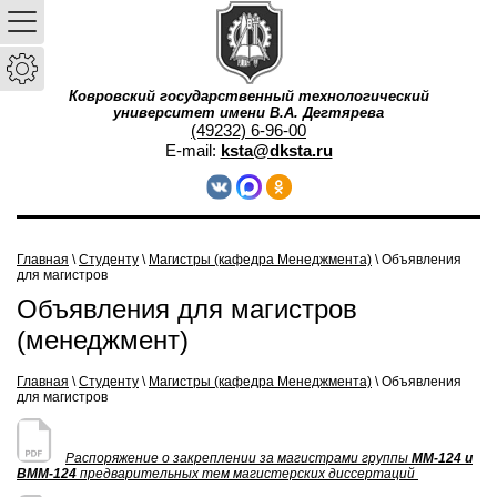
Ковровский государственный технологический
университет имени В.А. Дегтярева
(49232) 6-96-00
E-mail:
ksta@dksta.ru
Главная
\
Студенту
\
Магистры (кафедра Менеджмента)
\ Объявления
для магистров
Объявления для магистров
(менеджмент)
Главная
\
Студенту
\
Магистры (кафедра Менеджмента)
\
Объявления
для магистров
Распоряжение о закреплении за магистрами группы
ММ-124 и
ВММ-124
предварительных тем магистерских диссертаций