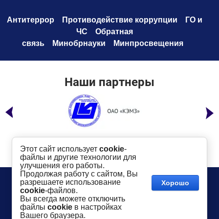
Антитеррор
Противодействие коррупци
и
ГО и
ЧС
Обратная
связь
Минобрнауки
Минпросвещения
Наши партнеры
Этот сайт использует
cookie
-
файлы и другие технологии для
улучшения его работы.
Продолжая работу с сайтом, Вы
Телефон:
8 (49232) 6-96-00
Сайт создан в:
разрешаете использование
Хорошо
megagroup.ru
Адрес
: г. Ковров, ул. Маяковского, 19
cookie
-файлов.
Показать на карте
Вы всегда можете отключить
файлы
cookie
в настройках
2016-
2026
КГТУ им. В.А. Дегтярева
©
Вашего браузера.
Использование материалов сайта разрешается