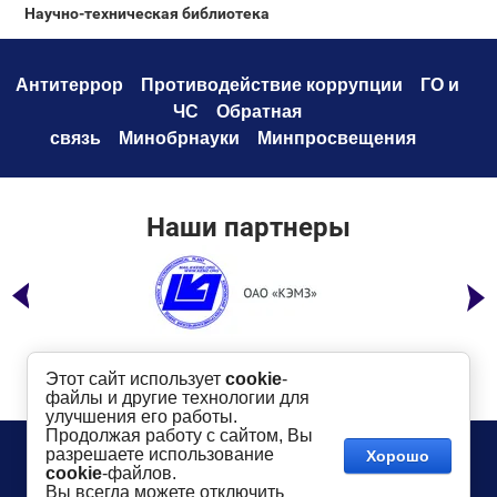
Научно-техническая библиотека
Антитеррор
Противодействие коррупци
и
ГО и
ЧС
Обратная
связь
Минобрнауки
Минпросвещения
Наши партнеры
Этот сайт использует
cookie
-
файлы и другие технологии для
улучшения его работы.
Продолжая работу с сайтом, Вы
Телефон:
8 (49232) 6-96-00
Сайт создан в:
разрешаете использование
Хорошо
megagroup.ru
Адрес
: г. Ковров, ул. Маяковского, 19
cookie
-файлов.
Показать на карте
Вы всегда можете отключить