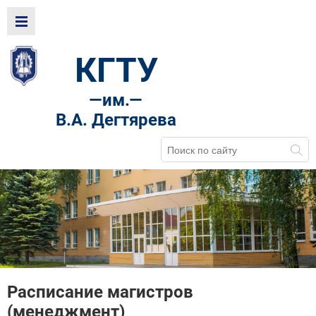
КГТУ
—
им.—
В.А. Дегтярева
Расписание магистров
(менеджмент)