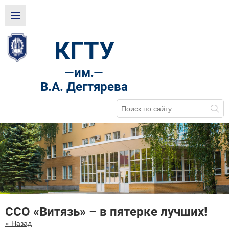
КГТУ
—
им.—
В.А. Дегтярева
ССО «Витязь» – в пятерке лучших!
« Назад